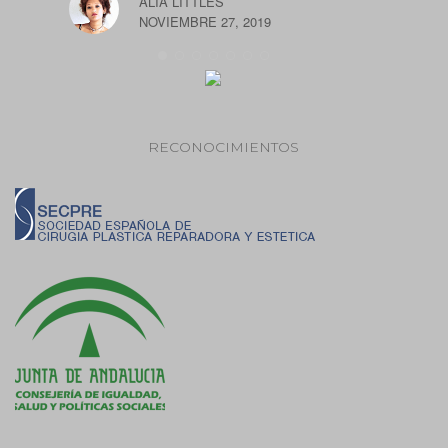
ALIA LITTLES
O
NOVIEMBRE 27, 2019
au
y 
mi
de
du
el
RECONOCIMIENTOS