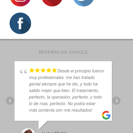
RESEÑAS DE GOOGLE
Desde el principio fueron
muy profesionales, me han tratado
sa
genial siempre que he ido, y todo ha
ci
salido mejor que bien. El tratamiento,
cu
perfecto, la operación, perfecto, y todo
es
lo de mas, perfecto. No podía estar
no
más contenta con mis resultados!
fa
es
Pr
at