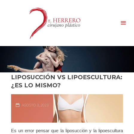
CLINICA
DR.
MANUEL
HERRERO
____CIRUGÍA
PLÁSTICA,
ESTÉTICA Y
REPARADORA____
LIPOSUCCIÓN VS LIPOESCULTURA:
¿ES LO MISMO?
AGOSTO 3, 2023
Es un error pensar que la liposucción y la lipoescultura